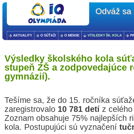
Odváž sa 
AKTUALITY
O SÚŤAŽI
O MENSE
VÝSLEDKY ŠK. KOLA
P
Výsledky školského kola súťa
stupeň ZŠ a zodpovedajúce 
gymnázií).
Tešíme sa, že do 15. ročníka súťaž
zaregistrovalo
10 781 detí
z celého
Zoznam obsahuje 75% najlepších rie
kola. Postupujúci sú vyznačení
tuč