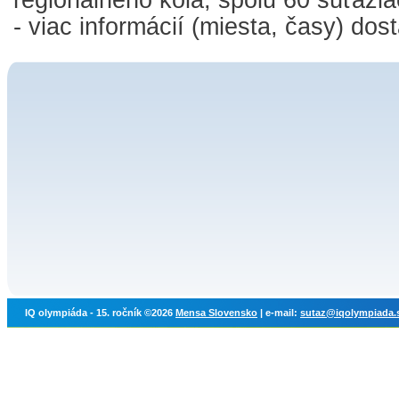
regionálneho kola, spolu 60 súťažia
- viac informácií (miesta, časy) do
IQ olympiáda - 15. ročník ©2026
Mensa Slovensko
| e-mail:
sutaz@iqolympiada.