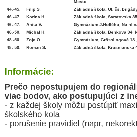
Mesto
44.-45.
Filip
Š.
Základná škola
,
Ul. čs. brigád
46.-47.
Korina
H.
Základná škola
,
Saratovská 8
46.-47.
Anita
V.
Gymnázium J.Hollého
,
Na hli
48.-50.
Michal
H.
Základná škola
,
Benkova 34
,
N
48.-50.
Zoja
O.
Gymnázium
,
Grösslingová 18
48.-50.
Roman
S.
Základná škola
,
Krosnianska 
Informácie:
Prečo nepostupujem do regioná
viac bodov, ako postupujúci z in
- z každej školy môžu postúpiť maxim
školského kola
- porušenie pravidiel (napr, nekorekt