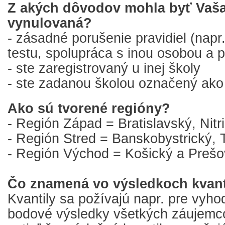
Z akých dôvodov mohla byť Vaša 
vynulovaná?
- zásadné porušenie pravidiel (napr
testu, spolupráca s inou osobou a p
- ste zaregistrovaný u inej školy
- ste zadanou školou označený ako
Ako sú tvorené regióny?
- Región Západ = Bratislavský, Nitr
- Región Stred = Banskobystrický, T
- Región Východ = Košický a Prešo
Čo znamená vo výsledkoch kvant
Kvantily sa požívajú napr. pre vyho
bodové výsledky všetkých záujemcov