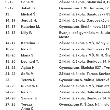
9.-12.
Soňa
M.
Základná škola
,
Slatinská 3
,
B
9.-12.
Jakub
S.
Gymnázium J. M. Hurbana
,
17
13.
Michal
Š.
Základná škola
,
Saratovská 8
14.-17.
Jerguš
H.
Základná škola
,
Dargovských 
14.-17.
Katarína
M.
Gymnázium
,
Štefánikova 219/
14.-17.
Lilly
P.
Evanjelické gymnázium
,
Škult
Mesto
14.-17.
Katarína
T.
Základná škola s MŠ
,
Hôrky 2
18.-20.
Nela
K.
Základná škola
,
Kudlovská 11
18.-20.
Mária
S.
Základná škola s MŠ
,
M. R. Št
18.-20.
Leonard
T.
Základná škola
,
Benkova 34
,
N
21.-22.
Agáta
H.
Gymnázium
,
Školská 837
,
Tvr
21.-22.
Sofia
M.
Základná škola
,
Tarasa Ševče
23.
Tereza
D.
Gymnázium A. Vrábla
,
Mierová
24.-26.
Nikoleta
G.
Základná škola s MŠ
,
Pioniers
24.-26.
Nela
K.
Základná škola
,
Haličská cest
24.-26.
Samuel
S.
Základná škola
,
Benkova 34
,
N
27.-28.
Tereza
Gymnázium K. Štúra
,
Nám. sl
Anna
Č.