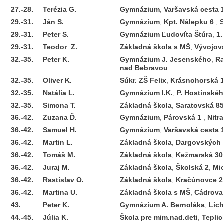
27.-28.
Terézia
G.
Gymnázium
,
Varšavská cesta 
29.-31.
Ján
S.
Gymnázium
,
Kpt. Nálepku 6
,
29.-31.
Peter
S.
Gymnázium Ľudovíta Štúra
,
1
29.-31.
Teodor
Z.
Základná škola s MŠ
,
Vývojov
32.-35.
Peter
K.
Gymnázium J. Jesenského
,
Ra
nad Bebravou
32.-35.
Oliver
K.
Súkr. ZŠ Felix
,
Krásnohorská 
32.-35.
Natália
L.
Gymnázium I.K.
,
P. Hostinské
32.-35.
Simona
T.
Základná škola
,
Saratovská 8
36.-42.
Zuzana
Ď.
Gymnázium
,
Párovská 1
,
Nitra
36.-42.
Samuel
H.
Gymnázium
,
Varšavská cesta 
36.-42.
Martin
L.
Základná škola
,
Dargovských 
36.-42.
Tomáš
M.
Základná škola
,
Kežmarská 30
36.-42.
Juraj
M.
Základná škola
,
Školská 2
,
Mi
36.-42.
Rastislav
O.
Základná škola
,
Kračúnovce 2
36.-42.
Martina
U.
Základná škola s MŠ
,
Cádrova
43.
Peter
K.
Gymnázium A. Bernoláka
,
Lic
44.-45.
Júlia
K.
Škola pre mim.nad.deti
,
Teplic