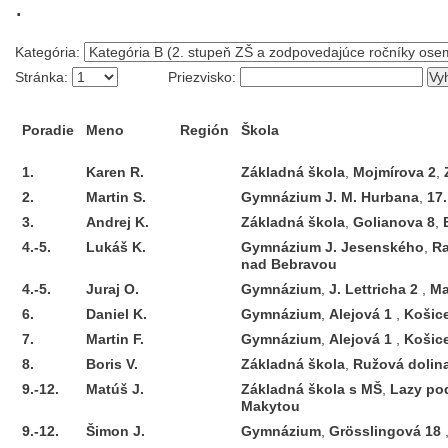
.
Kategória:
Stránka:
Priezvisko:
Poradie
Meno
Región
Škola
1.
Karen
R.
Základná škola
,
Mojmírova 2
,
2.
Martin
S.
Gymnázium J. M. Hurbana
,
17
3.
Andrej
K.
Základná škola
,
Golianova 8
,
4.-5.
Lukáš
K.
Gymnázium J. Jesenského
,
Ra
nad Bebravou
4.-5.
Juraj
O.
Gymnázium
,
J. Lettricha 2
,
Ma
6.
Daniel
K.
Gymnázium
,
Alejová 1
,
Košic
7.
Martin
F.
Gymnázium
,
Alejová 1
,
Košic
8.
Boris
V.
Základná škola
,
Ružová dolin
9.-12.
Matúš
J.
Základná škola s MŠ
,
Lazy po
Makytou
9.-12.
Šimon
J.
Gymnázium
,
Grösslingová 18